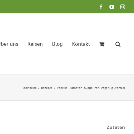
Facebook
YouTube
Inst
ber uns
Reisen
Blog
Kontakt
Startseite
Rezepte
Paprika- Tomaten- Suppe; roh, vegan, glutenfrei
Zutaten