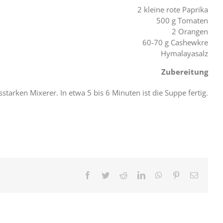
2 kleine rote Paprika
500 g Tomaten
2 Orangen
60-70 g Cashewkre
Hymalayasalz
Zubereitung
starken Mixerer. In etwa 5 bis 6 Minuten ist die Suppe fertig.
Facebook
Twitter
Reddit
LinkedIn
WhatsApp
Pinterest
E-
Mail