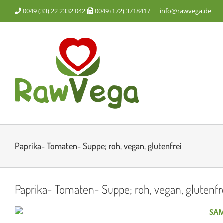
Zum
0049 (33) 22 2332 042
0049 (172) 3718417
|
info@rawvega.de
Inhalt
springen
Paprika- Tomaten- Suppe; roh, vegan, glutenfrei
Paprika- Tomaten- Suppe; roh, vegan, glutenfr